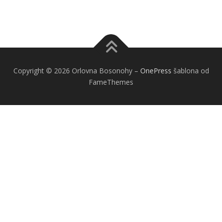
Copyright © 2026 Orlovna Bosonohy
–
OnePress
šablona od
FameThemes